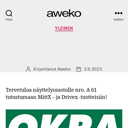
Aweko
Haku
Valikko
Kategoriat
YLEINEN
Kirjoittanut
Aweko
2.6.2023
Kirjoittaja
Julkaisupäivämäärä
Tervetuloa näyttelyosastolle nro. A 61
tutustumaan MittX – ja Drivex -tuotteisiin!