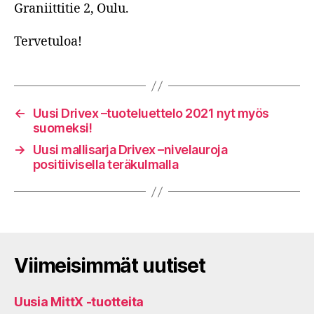
Graniittitie 2, Oulu.
Tervetuloa!
←
Uusi Drivex –tuoteluettelo 2021 nyt myös
suomeksi!
→
Uusi mallisarja Drivex –nivelauroja
positiivisella teräkulmalla
Viimeisimmät uutiset
Uusia MittX -tuotteita