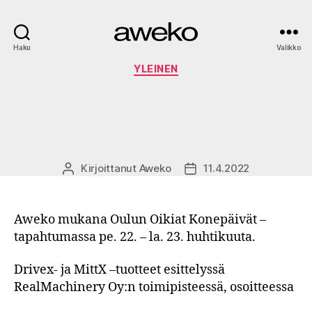
Aweko
Haku
Valikko
Kategoriat
YLEINEN
Kirjoittanut
Aweko
11.4.2022
Kirjoittaja
Julkaisupäivämäärä
Aweko mukana Oulun Oikiat Konepäivät –
tapahtumassa pe. 22. – la. 23. huhtikuuta.
Drivex- ja MittX –tuotteet esittelyssä
RealMachinery Oy:n toimipisteessä, osoitteessa