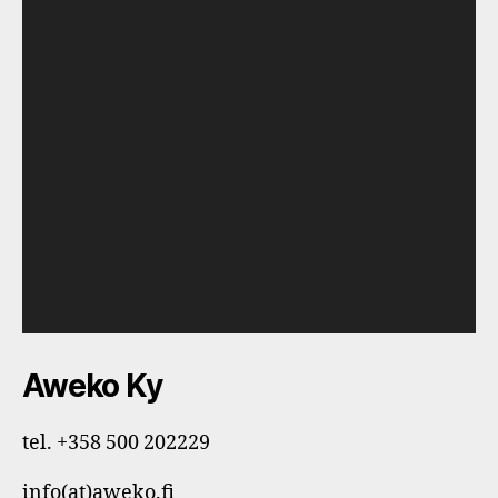
t
o
i
s
t
i
n
Aweko Ky
tel. +358 500 202229
info(at)aweko.fi